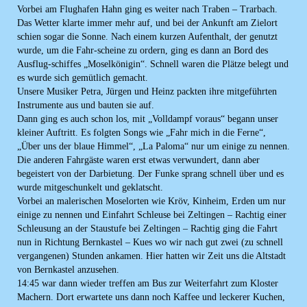
Vorbei am Flughafen Hahn ging es weiter nach Traben – Trarbach.
Das Wetter klarte immer mehr auf, und bei der Ankunft am Zielort
schien sogar die Sonne. Nach einem kurzen Aufenthalt, der genutzt
wurde, um die Fahr-scheine zu ordern, ging es dann an Bord des
Ausflug-schiffes „Moselkönigin“. Schnell waren die Plätze belegt und
es wurde sich gemütlich gemacht.
Unsere Musiker Petra, Jürgen und Heinz packten ihre mitgeführten
Instrumente aus und bauten sie auf.
Dann ging es auch schon los, mit „Volldampf voraus“ begann unser
kleiner Auftritt. Es folgten Songs wie „Fahr mich in die Ferne“,
„Über uns der blaue Himmel“, „La Paloma“ nur um einige zu nennen.
Die anderen Fahrgäste waren erst etwas verwundert, dann aber
begeistert von der Darbietung. Der Funke sprang schnell über und es
wurde mitgeschunkelt und geklatscht.
Vorbei an malerischen Moselorten wie Kröv, Kinheim, Erden um nur
einige zu nennen und Einfahrt Schleuse bei Zeltingen – Rachtig einer
Schleusung an der Staustufe bei Zeltingen – Rachtig ging die Fahrt
nun in Richtung Bernkastel – Kues wo wir nach gut zwei (zu schnell
vergangenen) Stunden ankamen. Hier hatten wir Zeit uns die Altstadt
von Bernkastel anzusehen.
14:45 war dann wieder treffen am Bus zur Weiterfahrt zum Kloster
Machern. Dort erwartete uns dann noch Kaffee und leckerer Kuchen,