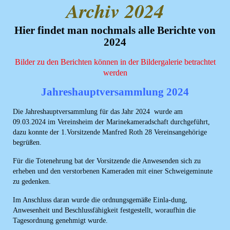
Archiv 2024
Home
Termine
Hier findet man nochmals alle Berichte von
2024
Info
Bilder zu den Berichten können in der Bildergalerie betrachtet
werden
Shanty-Chor
Jahreshauptversammlung 2024
Chronik
Die Jahreshauptversammlung für das Jahr 2024 wurde am
Bilder
09.03.2024 im Vereinsheim der Marinekameradschaft durchgeführt,
dazu konnte der 1.Vorsitzende Manfred Roth 28 Vereinsangehörige
begrüßen.
Archiv
Für die Totenehrung bat der Vorsitzende die Anwesenden sich zu
erheben und den verstorbenen Kameraden mit einer Schweigeminute
zu gedenken.
Im Anschluss daran wurde die ordnungsgemäße Einla-dung,
Anwesenheit und Beschlussfähigkeit festgestellt, woraufhin die
Tagesordnung genehmigt wurde.