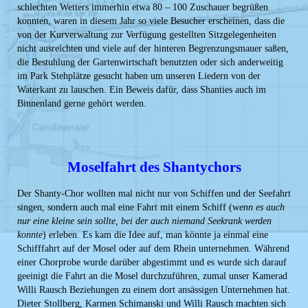
schlechten Wetters immerhin etwa 80 – 100 Zuschauer begrüßen
konnten, waren in diesem Jahr so viele Besucher erscheinen, dass die
von der Kurverwaltung zur Verfügung gestellten Sitzgelegenheiten
nicht ausreichten und viele auf der hinteren Begrenzungsmauer saßen,
die Bestuhlung der Gartenwirtschaft benutzten oder sich anderweitig
im Park Stehplätze gesucht haben um unseren Liedern von der
Waterkant zu lauschen. Ein Beweis dafür, dass Shanties auch im
Binnenland gerne gehört werden.
Moselfahrt des Shantychors
Der Shanty-Chor wollten mal nicht nur von Schiffen und der Seefahrt
singen, sondern auch mal eine Fahrt mit einem Schiff (w
enn es auch
nur eine kleine sein sollte, bei der auch niemand Seekrank werden
konnte
) erleben. Es kam die Idee auf, man könnte ja einmal eine
Schifffahrt auf der Mosel oder auf dem Rhein unternehmen. Während
einer Chorprobe wurde darüber
abgestimmt und es wurde sich darauf
geeinigt die Fahrt an die Mosel durchzuführen, zumal unser Kamerad
Willi Rausch Beziehungen zu einem dort ansässigen Unternehmen hat.
Dieter Stollberg, Karmen Schimanski und Willi Rausch machten sich