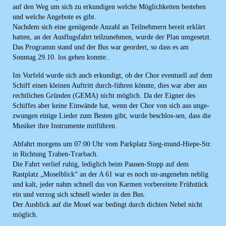
auf den Weg um sich zu erkundigen welche Möglichkeiten bestehen
und welche Angebote es gibt.
Nachdem sich eine genügende Anzahl an Teilnehmern bereit erklärt
hatten, an der Ausflugsfahrt teilzunehmen, wurde der Plan umgesetzt.
Das Programm stand und der Bus war geordert, so dass es am
Sonntag 29.10. los gehen konnte..
Im Vorfeld wurde sich auch erkundigt, ob der Chor eventuell auf dem
Schiff einen kleinen Auftritt durch-führen könnte, dies war aber aus
rechtlichen Gründen (GEMA) nicht möglich. Da der Eigner des
Schiffes aber keine Einwände hat, wenn der Chor von sich aus unge-
zwungen einige Lieder zum Besten gibt, wurde beschlos-sen, dass die
Musiker ihre Instrumente mitführen.
Abfahrt morgens um 07:00 Uhr vom Parkplatz Sieg-mund-Hiepe-Str.
in Richtung Traben-Trarbach.
Die Fahrt verlief ruhig, lediglich beim Pausen-Stopp auf dem
Rastplatz „Moselblick“ an der A 61 war es noch un-angenehm neblig
und kalt, jeder nahm schnell das von Karmen vorbereitete Frühstück
ein und verzog sich schnell wieder in den Bus.
Der Ausblick auf die Mosel war bedingt durch dichten Nebel nicht
möglich.