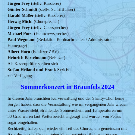
Jürgen Frey
(stellv. Kassierer)
Günter Schmidt
(stellv. Schriftführer)
Harald Mäßer
(stellv. Kassierer)
Herwig Michl
(Chorsprecher)
Jürgen Frey
(stellv. Chorsprecher)
Michael Porst
(Heimcrewsprecher)
Paul Wegmann
(Redaktion Bordnachrichten / Administrator
Homepage)
Albert Horn
(Beisitzer ZBV)
Heinrich Bartelmann
(Beisitzer)
Als Kassenprüfer stellten sich
Stefan Heiland und
Frank Serkis
zur Verfügung
Sommerkonzert in Braunfels 2024
In diesem Jahr brauchten Kurverwaltung und der Shanty-Chor keine
Sorgen haben, dass die Veranstaltung wie im vergangenen Jahr wieder
unter Wasser steht.Strahlender Sonnenschein und Temperaturen um
30 Grad waren laut Wetterbericht angesagt und wurden von Petrus
sogar eingehalten.
Rechtzeitig trafen sich wieder ein Teil des Chores, um gemeinsam mit
Axel der wieder für den guten Klang verantwortlich war, unsere