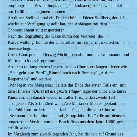
umgfangreiche Beschallungs-anlage aufzubauen, so das wir pünktlich
um 16:00 Uhr beginnen konnten.
An dieser Stelle einmal ein Dankeschön an Dieter Stollberg der sich
wieder zur Verfügung gestellt hat, den Anhänger mit dem
Chorequipment zu transportieren.
Nach der Begrüßung der Gäste durch den Vertreter der
Kurverwaltung konnte der Chor sofort mit seiner musikalischen
Seereise beginnen.
Unser Chorsprecher Herwig Michl übernahm nun das Kommando und
führte durch das Programm
Aus dem umfangreichen Repertoire des Chores erklangen Lieder wie
„Heut geht’s an Bord“ „Einmal noch nach Bombay“ „Auf der
Reeperbahn“ und weitere.
„Wir lagen vor Madgaskar“ leitete das Ende des ersten Teils ein, mit
dem Hinweis >
Durst ist die größte Plage
< legte der Chor eine kurze
Pause ein, um danach wieder mit aller Frische den zweite Teil
anzugehen. Als Schlußlied war „Ave Maria der Meere“ geplant, aber
das Publikum forderte lautstark eine Zugabe, die vom Chor mit
„Seemann laß das träumen“ und „Sloop John Bee“ (die auf deutsch
umgetextete Version von den Beach Boys aus dem Jahre 1966) gerne
erfüllt wurde.
Im Vergleich zum zurückliegenden Jahr, bei der wir auf Grund des